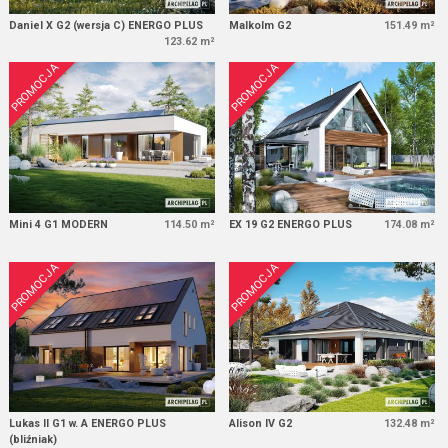
Daniel X G2 (wersja C) ENERGO PLUS
Malkolm G2
151.49 m²
123.62 m²
PROMOCJA
PROMOCJA
Mini 4 G1 MODERN
114.50 m²
EX 19 G2 ENERGO PLUS
174.08 m²
PROMOCJA
PROMOCJA
Lukas II G1 w. A ENERGO PLUS
Alison IV G2
132.48 m²
(bliźniak)