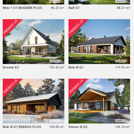
Mini 1 G1 MODERN PLUS
86.22 m²
Ralf G1
88.27 m²
PROMOCJA
PROMOCJA
Kosma G2
135.06 m²
Bob III G1
119.93 m²
PROMOCJA
PROMOCJA
Bob III G1 ENERGO PLUS
120.00 m²
Simon III G2
126.16 m²