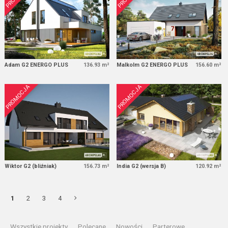
Adam G2 ENERGO PLUS
136.93 m²
Malkolm G2 ENERGO PLUS
156.60 m²
PROMOCJA
PROMOCJA
Wiktor G2 (bliźniak)
156.73 m²
India G2 (wersja B)
120.92 m²
1
2
3
4
Wszystkie projekty
Polecane
Nowości
Parterowe