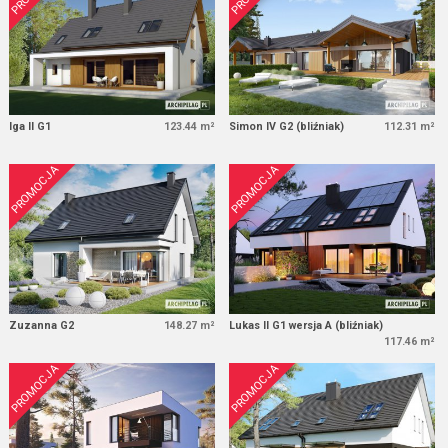
Iga II G1
123.44 m²
Simon IV G2 (bliźniak)
112.31 m²
PROMOCJA
PROMOCJA
Zuzanna G2
148.27 m²
Lukas II G1 wersja A (bliźniak)
117.46 m²
PROMOCJA
PROMOCJA