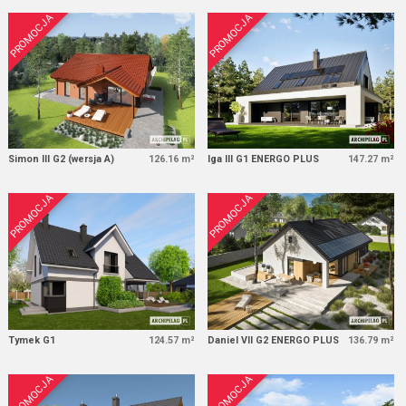
PROMOCJA
PROMOCJA
Simon III G2 (wersja A)
126.16 m²
Iga III G1 ENERGO PLUS
147.27 m²
PROMOCJA
PROMOCJA
Tymek G1
124.57 m²
Daniel VII G2 ENERGO PLUS
136.79 m²
PROMOCJA
PROMOCJA