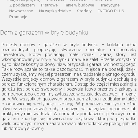
Z poddaszem
Piętrowe
Tanie w budowie
Tradycyjne
Nowoczesne
Na wąską działkę
Stodoły
ENERGO PLUS
Promocje
Dom z garażem w bryle budynku
Projekty domów z garażem w bryle budynku – kolekcja pełna
różnorodnych propozycji, stworzona specjalnie na potrzeby
inwestorów, którzy posiadają małe działki. Garaż, który jest
wkomponowany w bryłę budynku ma wiele zalet. Przede wszystkim
są to niższe koszty budowy niż w przypadku garażu wolnostojącego.
Takie rozwiązanie to także oszczędność miejsca na posesji, dzięki
czemu zyskujemy więcej przestrzeni na urządzenie pięknego ogrodu.
Wszystkie projekty domów z garażem w bryle budynku cechują się
bardzo funkcjonalnym charakterem. Dostęp do części mieszkalnej z
garażu jest bardzo swobodny i pozwala łatwo przenosić zakupy z
samochodu, co docenimy zwłaszcza w czasie deszczowej i mroźnej
aury. We wszystkich gotowych projektach z te serii zadbaliśmy także
o odpowiednią wentylację i izolację. W pomieszczeniu tym można
również zorganizować mały magazyn na narzędzia ogrodowe lub
praktyczny mini-wartsztat. W domach z poddaszem i piętrowych nad
garażem znajduje się powierzchnia użytkowa, którą w przypadku
wielu propozycji można zaaranżować jako dodatkowy pokój, gabinet
lub domową siłownię.