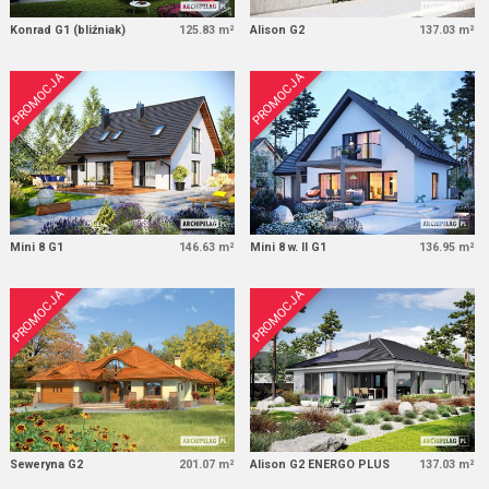
Konrad G1 (bliźniak)
125.83 m²
Alison G2
137.03 m²
PROMOCJA
PROMOCJA
Mini 8 G1
146.63 m²
Mini 8 w. II G1
136.95 m²
PROMOCJA
PROMOCJA
Seweryna G2
201.07 m²
Alison G2 ENERGO PLUS
137.03 m²