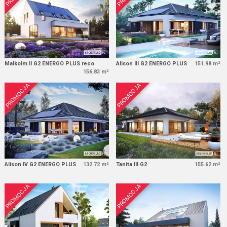
Malkolm II G2 ENERGO PLUS reco
Alison III G2 ENERGO PLUS
151.98 m²
156.83 m²
PROMOCJA
PROMOCJA
Alison IV G2 ENERGO PLUS
132.72 m²
Tanita III G2
155.62 m²
PROMOCJA
PROMOCJA