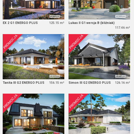
EX 2 G1 ENERGO PLUS
125.15 m²
Lukas II G1 wersja B (bliźniak)
117.46 m²
PROMOCJA
PROMOCJA
Tanita III G2 ENERGO PLUS
156.15 m²
Simon III G2 ENERGO PLUS
126.16 m²
PROMOCJA
PROMOCJA