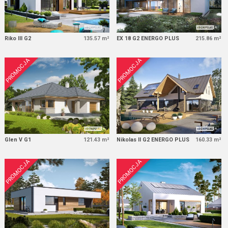
Riko III G2
135.57 m²
EX 18 G2 ENERGO PLUS
215.86 m²
PROMOCJA
PROMOCJA
Glen V G1
121.43 m²
Nikolas II G2 ENERGO PLUS
160.33 m²
PROMOCJA
PROMOCJA