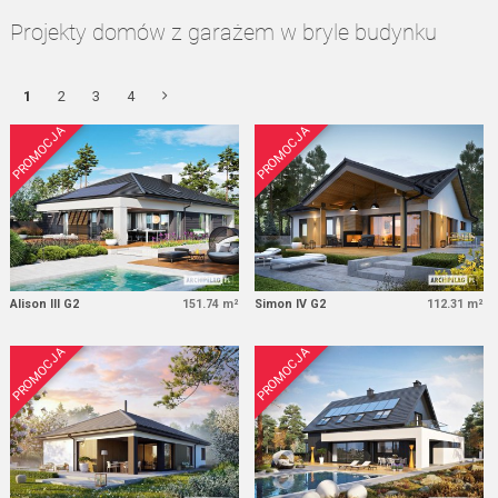
Projekty domów z garażem w bryle budynku
1
2
3
4
PROMOCJA
PROMOCJA
Alison III G2
151.74 m²
Simon IV G2
112.31 m²
PROMOCJA
PROMOCJA