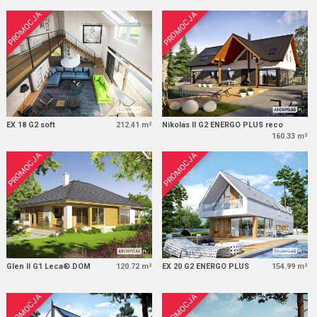
PROMOCJA
PROMOCJA
EX 18 G2 soft
212.41 m²
Nikolas II G2 ENERGO PLUS reco
160.33 m²
PROMOCJA
PROMOCJA
Glen II G1 Leca® DOM
120.72 m²
EX 20 G2 ENERGO PLUS
154.99 m²
PROMOCJA
PROMOCJA